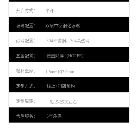
开启方式：
平开
玻璃配置：
双层中空钢化玻璃
纱网配置：
304不锈钢、304高透网
五金配置：
德国好博（HOPPE）
铝材壁厚：
1.8mm和2.0mm
定制方式：
线上+门店预约
定制周期：
一般15-25天左右
售后服务：
5年质保